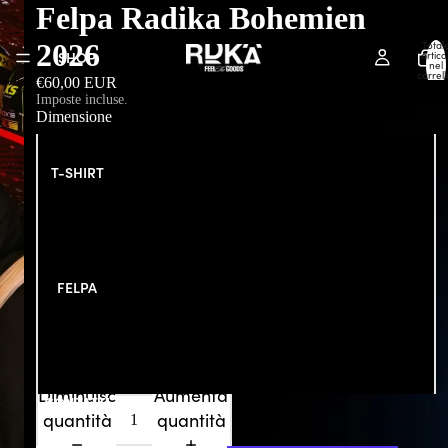
Felpa Radika Bohemien
2026
Total
SHOP
articol
nel
carrell
€60,00 EUR
0
Imposte incluse.
Dimensione
XS
T-SHIRT
S
M
FELPA
L
XL
Diminuisci
Aumenta
CONTATTI
quantità
quantità